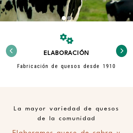
LACPESA
Anterior
Sig
ELABORACIÓN
Fabricación de quesos desde 1910
La mayor variedad de quesos
de la comunidad
Elaboramos queso de cabra y